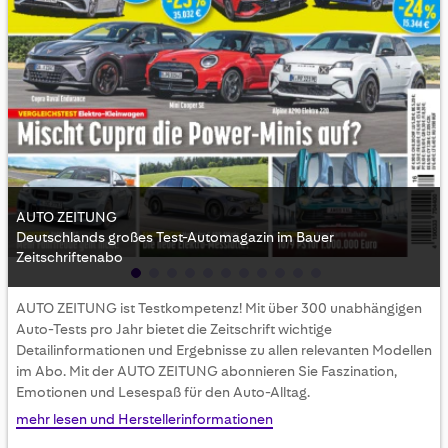
AUTO ZEITUNG
Deutschlands großes Test-Automagazin im Bauer
Zeitschriftenabo
Skip
AUTO ZEITUNG ist Testkompetenz! Mit über 300 unabhängigen
to
Auto-Tests pro Jahr bietet die Zeitschrift wichtige
the
Detailinformationen und Ergebnisse zu allen relevanten Modellen
beginning
im Abo. Mit der AUTO ZEITUNG abonnieren Sie Faszination,
of
Emotionen und Lesespaß für den Auto-Alltag.
the
images
mehr lesen und Herstellerinformationen
gallery