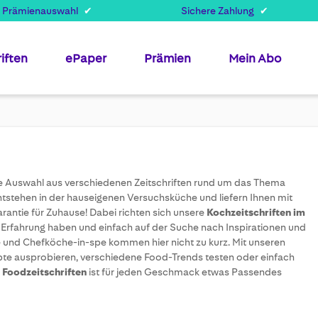
e) { const value = document.cookie .split('; ') .find(row => row.startsWith
 Prämienauswahl
Sichere Zahlung
ion() { var cookies = document.cookie.split(';'); var vwoData = []; cooki
aignId = match[1]; var variation = match[2]; vwoData.push('exp_' + campa
iften
ePaper
Prämien
Mein Abo
ige Auswahl aus verschiedenen Zeitschriften rund um das Thema
stehen in der hauseigenen Versuchsküche und liefern Ihnen mit
arantie für Zuhause! Dabei richten sich unsere
Kochzeitschriften im
 Erfahrung haben und einfach auf der Suche nach Inspirationen und
e und Chefköche-in-spe kommen hier nicht zu kurz. Mit unseren
pte ausprobieren, verschiedene Food-Trends testen oder einfach
n
Foodzeitschriften
ist für jeden Geschmack etwas Passendes