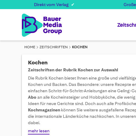
var et_seg1 = localStorage.getItem('gender') || ''; function getCookie(nam
Direkt vom Verlag
Große
getCookie('advertiser'); var et_seg3 = 'Affiliate'; var et_seg4 = (funct
trimmed.match(/^_vis_opt_exp_(\d+)_combi=(\d+)/); if (match) { var camp
Zeitschr
HOME
ZEITSCHRIFTEN
KOCHEN
Kochen
Zeitschriften der Rubrik Kochen zur Auswahl
Die Rubrik Kochen bietet Ihnen eine große und vielfält
Kochen und Backen. Das Besondere: unsere Rezepte ent
einfachen Schritt-für-Schritt-Anleitungen eine Geling-G
Abo
an alle Kocheinsteiger und Hobbyköche, die wenig
Ideen für neue Gerichte sind. Doch auch alle Profiköch
Kochmagazinen
können Sie weitere ausgefallene Reze
die internationale Länderküche nachkochen. In unsere
dabei.
mehr lesen