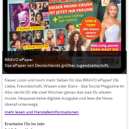
BRAVO ePaper
Das ePaper von Deutschlands größter Jugendzeitschrift.
Skip
Neuer Look und noch mehr Seiten für das BRAVO ePaper! Ob
to
Liebe, Freundschaft, Wissen oder Stars - das Social Magazine im
the
Abo verrät Dir alle zwei Wochen genau das was Du wissen
beginning
musst. Verpasse keine digitale Ausgabe und lese die News
of
überall unterwegs.
the
images
mehr lesen und Herstellerinformationen
gallery
Erscheint 13x im Jahr