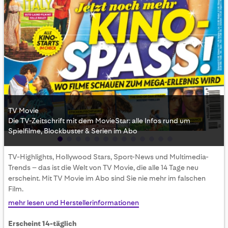
TV Movie
Die TV-Zeitschrift mit dem MovieStar: alle Infos rund um
Spielfilme, Blockbuster & Serien im Abo
Skip
TV-Highlights, Hollywood Stars, Sport-News und Multimedia-
to
Trends – das ist die Welt von TV Movie, die alle 14 Tage neu
the
erscheint. Mit TV Movie im Abo sind Sie nie mehr im falschen
beginning
Film.
of
the
mehr lesen und Herstellerinformationen
images
gallery
Erscheint 14-täglich