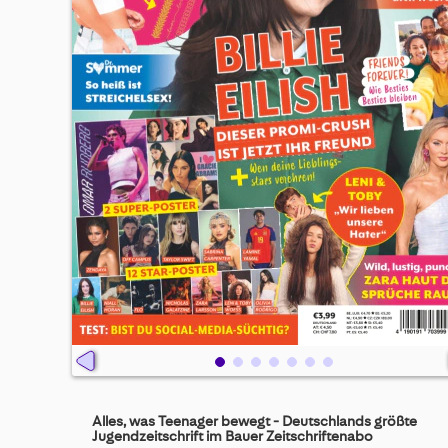
Skip
to
Alles, was Teenager bewegt - Deutschlands größte
the
Jugendzeitschrift im Bauer Zeitschriftenabo
beginning