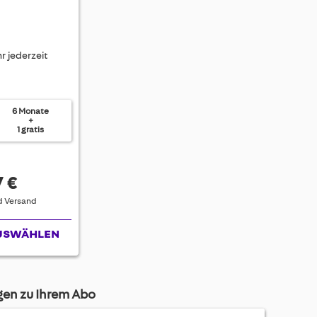
r jederzeit
6 Monate
+
1 gratis
7 €
nd Versand
USWÄHLEN
agen zu Ihrem Abo