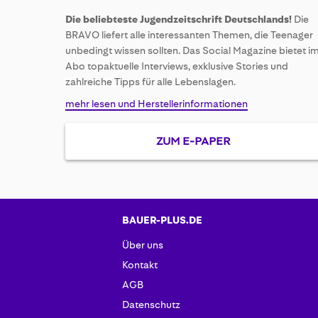
of
Die beliebteste Jugendzeitschrift Deutschlands!
Die
the
BRAVO liefert alle interessanten Themen, die Teenager
images
unbedingt wissen sollten. Das Social Magazine bietet i
gallery
Abo topaktuelle Interviews, exklusive Stories und
zahlreiche Tipps für alle Lebenslagen.
mehr lesen und Herstellerinformationen
ZUM E-PAPER
BAUER-PLUS.DE
Über uns
Kontakt
AGB
Datenschutz