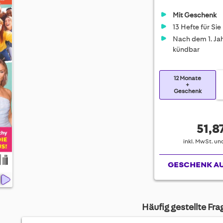
Mit Geschenk
13 Hefte für Sie
Nach dem 1. Jah
kündbar
12 Monate
+
Geschenk
51,8
inkl. MwSt. u
GESCHENK A
Häufig gestellte Fr