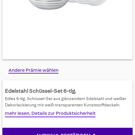
Skip
Andere Prämie wählen
to
the
beginning
Edelstahl Schüssel-Set 6-tlg.
of
Edles 6-tlg. Schüssel-Set aus glänzendem Edelstahl und weißer
the
Dekorlackierung mit weiß-transparenten Kunststoffdeckeln.
images
gallery
mehr lesen, Details zur Produktsicherheit