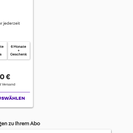
r jederzeit
te
6 Monate
+
is
Geschenk
0 €
nd Versand
USWÄHLEN
agen zu Ihrem Abo