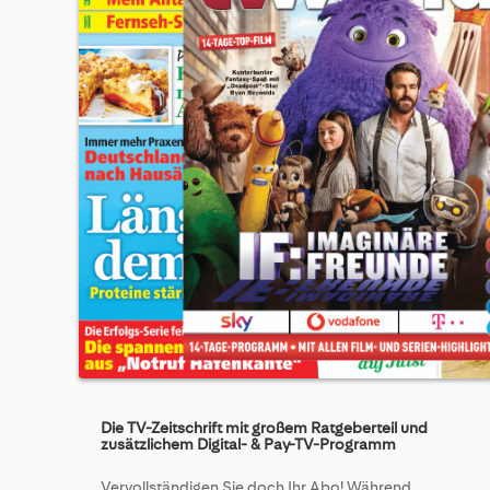
Skip
to
Die TV-Zeitschrift mit großem Ratgeberteil und
the
zusätzlichem Digital- & Pay-TV-Programm
beginning
of
Vervollständigen Sie doch Ihr Abo! Während