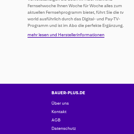
the
Fernsehwoche Ihnen Woche für Woche alles zum
images
aktuellen Fernsehprogramm bietet, führt Sie die tv
gallery
world ausführlich durch das Digital- und Pay-TV-
Programm und ist im Abo die perfekte Ergänzung.
mehr lesen und Herstellerinformationen
BAUER-PLUS.DE
Über uns
Kontakt
AGB
Datenschutz