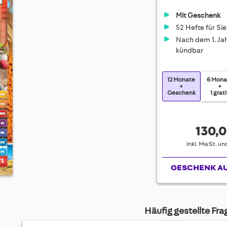
Mit Geschenk
52 Hefte für Sie
Nach dem 1. Jah
kündbar
12 Monate
6 Mona
+
+
Geschenk
1 grat
130,0
inkl. MwSt. u
GESCHENK A
Häufig gestellte Fr