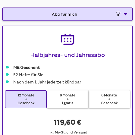
gallery
Halbjahres- und Jahresabo
Mit Geschenk
52 Hefte für Sie
Nach dem 1. Jahr jederzeit kündbar
12 Monate
6 Monate
6 Monate
+
+
+
Geschenk
1 gratis
Geschenk
119,60 €
inkl. MwSt. und Versand