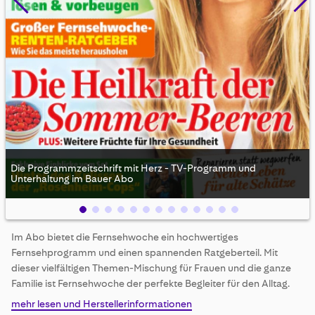
Die Programmzeitschrift mit Herz - TV-Programm und
Unterhaltung im Bauer Abo
Skip
Im Abo bietet die Fernsehwoche ein hochwertiges
to
Fernsehprogramm und einen spannenden Ratgeberteil. Mit
the
beginning
dieser vielfältigen Themen-Mischung für Frauen und die ganze
of
Familie ist Fernsehwoche der perfekte Begleiter für den Alltag.
the
mehr lesen und Herstellerinformationen
images