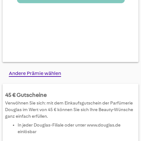
Skip
Andere Prämie wählen
to
the
beginning
45 € Gutscheine
of
Verwöhnen Sie sich: mit dem Einkaufsgutschein der Parfümerie
the
Douglas im Wert von 45 € können Sie sich Ihre Beauty-Wünsche
images
ganz einfach erfüllen.
gallery
In jeder Douglas-Filiale oder unter www.douglas.de
einlösbar