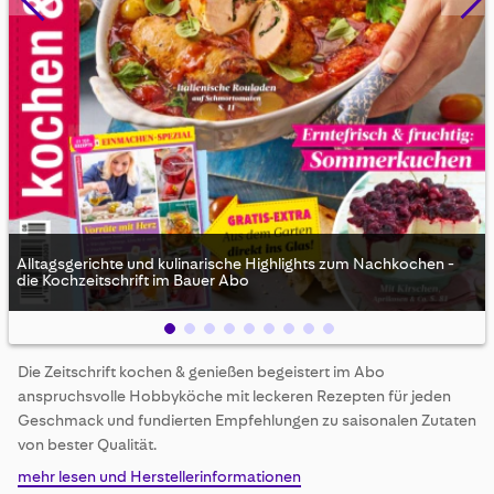
Alltagsgerichte und kulinarische Highlights zum Nachkochen -
die Kochzeitschrift im Bauer Abo
Skip
Die Zeitschrift kochen & genießen begeistert im Abo
to
anspruchsvolle Hobbyköche mit leckeren Rezepten für jeden
the
beginning
Geschmack und fundierten Empfehlungen zu saisonalen Zutaten
of
von bester Qualität.
the
mehr lesen und Herstellerinformationen
images