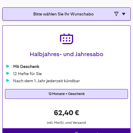
gallery
Halbjahres- und Jahresabo
Mit Geschenk
12 Hefte für Sie
Nach dem 1. Jahr jederzeit kündbar
12 Monate + Geschenk
62,40 €
inkl. MwSt. und Versand