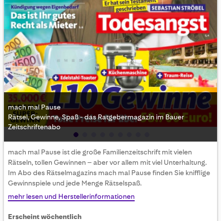
mach mal Pause
Rätsel, Gewinne, Spaß - das Ratgebermagazin im Bauer
Zeitschriftenabo
Skip
mach mal Pause ist die große Familienzeitschrift mit vielen
to
Rätseln, tollen Gewinnen – aber vor allem mit viel Unterhaltung.
the
Im Abo des Rätselmagazins mach mal Pause finden Sie knifflige
beginning
Gewinnspiele und jede Menge Rätselspaß.
of
the
mehr lesen und Herstellerinformationen
images
gallery
Erscheint wöchentlich