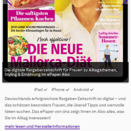
Die digitale Ratgeberzeitschrift für Frauen zu Alltagsthemen,
Styling & Ernährung im ePaper Abo
Skip
iPad
iPhone
Android
to
the
Deutschlands erfolgreichste Ratgeber-Zeitschrift ist digital – und
beginning
das schätzen besonders Frauen, die überall Tipps und wertvolle
of
Ideen suchen. Das ePaper von tina zeigt Ihnen im Abo alles, was
the
Sie im Alltag interessiert!
images
gallery
mehr lesen und Herstellerinformationen